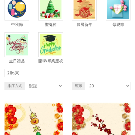
中秋節
聖誕節
農曆新年
母親節
生日禮品
開學/畢業慶祝
對比(0)
排序方式
顯示