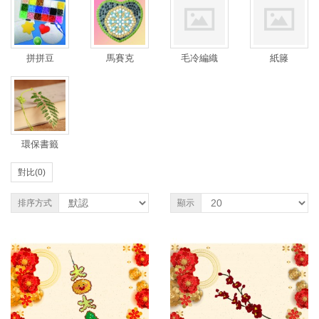
拼拼豆
馬賽克
毛冷編織
紙籐
環保書籤
對比(0)
排序方式
顯示