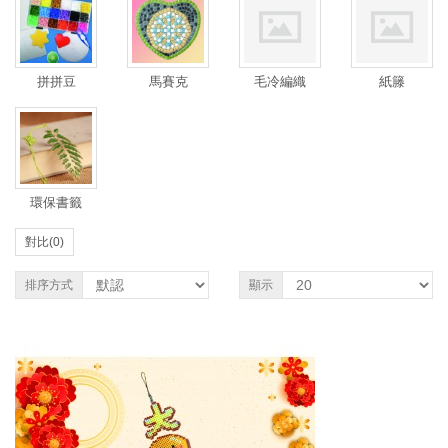
拼拼豆
馬賽克
毛冷編織
紙籐
環保書籤
對比(0)
排序方式
顯示