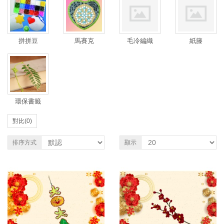
拼拼豆
馬賽克
毛冷編織
紙籐
環保書籤
對比(0)
排序方式
顯示