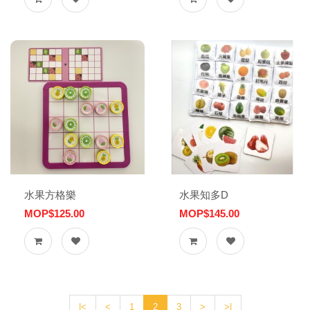
水果方格樂
水果知多D
MOP$125.00
MOP$145.00
|<
<
1
2
3
>
>|