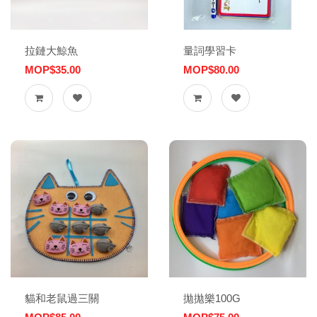
拉鏈大鯨魚
量詞學習卡
MOP$35.00
MOP$80.00
貓和老鼠過三關
拋拋樂100G