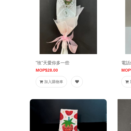
"玫"天愛你多一些
電話
MOP$28.00
MOP
加入購物車