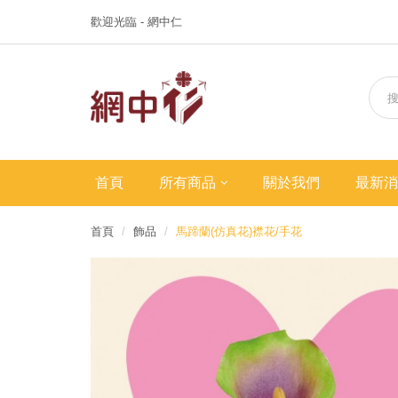
歡迎光臨 - 網中仁
首頁
所有商品
關於我們
最新消
首頁
飾品
馬蹄蘭(仿真花)襟花/手花