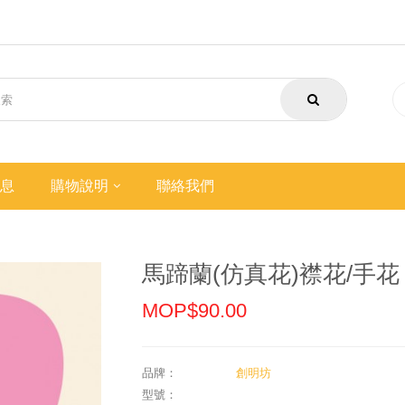
息
購物說明
聯絡我們
馬蹄蘭(仿真花)襟花/手花
MOP$90.00
品牌：
創明坊
型號：