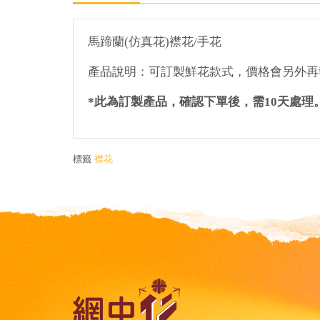
馬蹄蘭
(
仿真花
)
襟花
/
手花
產品說明：可訂製鮮花款式，價格會另外再
*
此為訂製產品，確認下單後，需
10
天處理
標籤
襟花