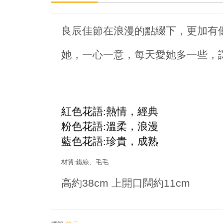
良辰佳節在浪漫的點綴下，更加有
她，一心一意，每天愛
她
多一些，
紅色花語
:
熱情，經典
粉色花語
:
溫柔，浪漫
藍色花語
:
珍貴，成熟
材質:
鐵線、毛毛
高約38cm 上開口闊約11cm