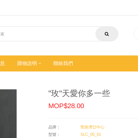
息
購物說明
聯絡我們
"玫"天愛你多一些
MOP$28.00
品牌：
聖路濟亞中心
型號：
SLC_05_01