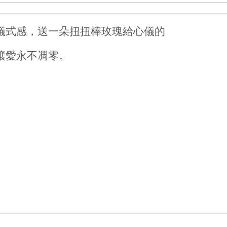
儀式感，送一朵扭扭棒玫瑰給心儀的
讓愛永不凋零。