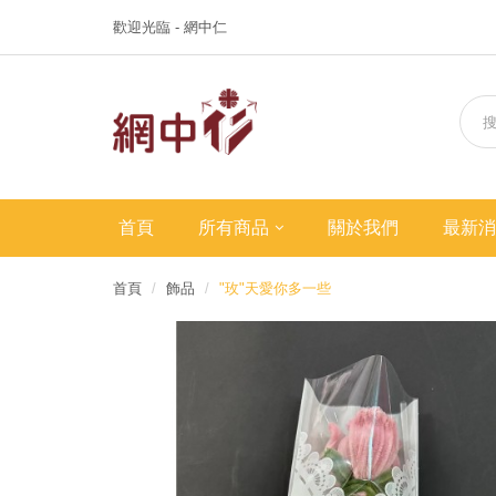
歡迎光臨 - 網中仁
首頁
所有商品
關於我們
最新消
首頁
飾品
"玫"天愛你多一些