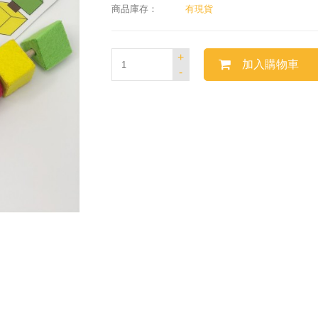
商品庫存：
有現貨
+
加入購物車
-