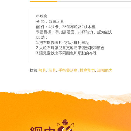
串珠盒
分 類：啟蒙玩具
配 件：4張卡、25個布粒及2枝木棍
學習目標：手指靈活度、排序能力、認知能力
玩 法：
1.把布珠按圖片卡指示排列串起
2.大粒布珠讓兒童更容易學習形狀和顏色
3.讓兒童找出不同顏色和形狀的布珠
標籤
教具
,
玩具
,
手指靈活度
,
排序能力
,
認知能力