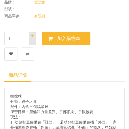
品牌：
童玩角
型號：
商品庫存：
有現貨
+
加入購物車
-
商品詳情
噹噹球
分類：親子玩具
配件：內含20個噹噹球
學習目標：距離和力量差異、手部肌肉、手眼協調
玩法：
1. 幼兒把豆袋拋在「裡面」，若幼兒把豆袋拋在桶「外面」，家
長強調豆袋在桶「外面」，讓幼兒認識「外面」的概念，並鼓勵