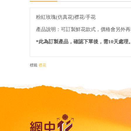
粉紅玫瑰
(
仿真花
)
襟花
/
手花
產品說明：可訂製鮮花款式，價格會另外再
*
此為訂製產品，確認下單後，需
10
天處理
標籤
襟花