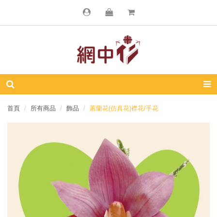
首頁
所有商品
飾品
蕙蘭花(仿真花)襟花/手花