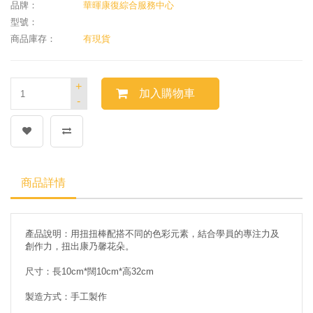
品牌：
華暉康復綜合服務中心
型號：
商品庫存：
有現貨
+
加入購物車
-
商品詳情
產品說明：用扭扭棒配搭不同的色彩元素，結合學員的專注力及
創作力，扭出康乃馨花朵。
尺寸：長10cm*闊10cm*高32cm
製造方式：手工製作