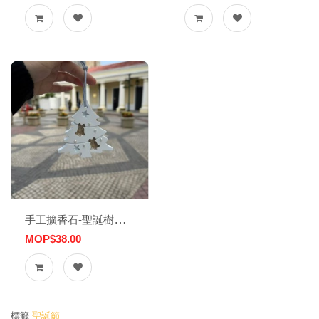
手工擴香石-聖誕樹吊飾
MOP$38.00
標籤
聖誕節