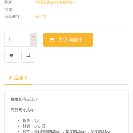
品牌：
華暉康復綜合服務中心
型號：
商品庫存：
有現貨
+
加入購物車
-
商品詳情
拼拼豆-聖誕老人
商品尺寸規格：
數量：1入
材質：拼拼豆
尺寸：長(連繩)約20cm，寬度約15cm，厚度約0.5cm