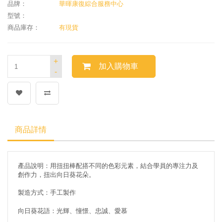
品牌：
華暉康復綜合服務中心
型號：
商品庫存：
有現貨
+
加入購物車
-
商品詳情
產品說明：用扭扭棒配搭不同的色彩元素，結合學員的專注力及
創作力，扭出向日葵花朵。
製造方式：手工製作
向日葵花語：光輝、憧憬、忠誠、愛
慕