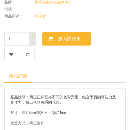
品牌：
華暉康復綜合服務中心
型號：
商品庫存：
有現貨
+
加入購物車
-
商品詳情
產品說明：用扭扭棒配搭不同的
色彩元素，
結合學員的專注力及
創作力，
扭出色彩斑斕的
花藍
。
尺寸：長7.5cm*闊6.5cm*高7.5cm
製造方式：手工製作