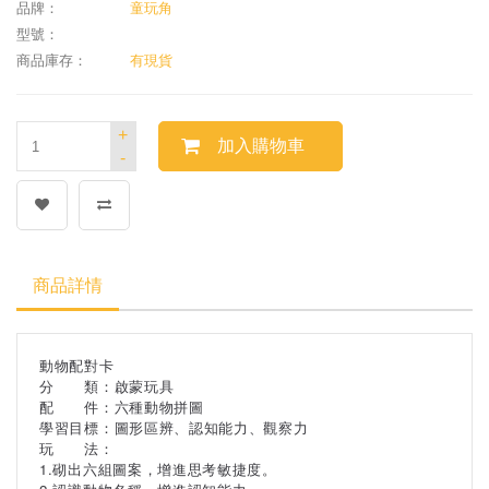
品牌：
童玩角
型號：
商品庫存：
有現貨
+
加入購物車
-
商品詳情
動物配對卡
分 類：啟蒙玩具
配 件：六種動物拼圖
學習目標：圖形區辨、認知能力、觀察力
玩 法：
1.砌出六組圖案，增進思考敏捷度。