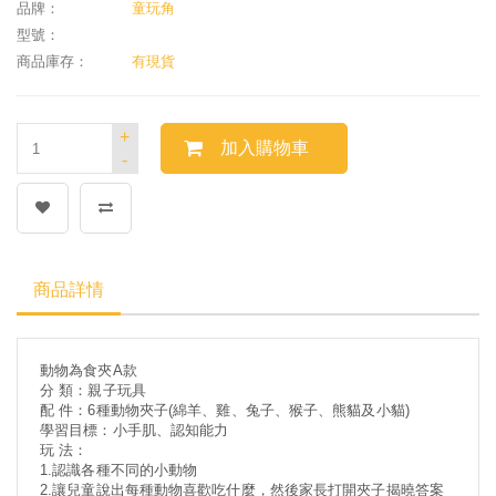
品牌：
童玩角
型號：
商品庫存：
有現貨
+
加入購物車
-
商品詳情
動物為食夾A款
分 類：親子玩具
配 件：6種動物夾子(綿羊、雞、兔子、猴子、熊貓及小貓)
學習目標：小手肌、認知能力
玩 法：
1.認識各種不同的小動物
2.讓兒童說出每種動物喜歡吃什麼，然後家長打開夾子揭曉答案