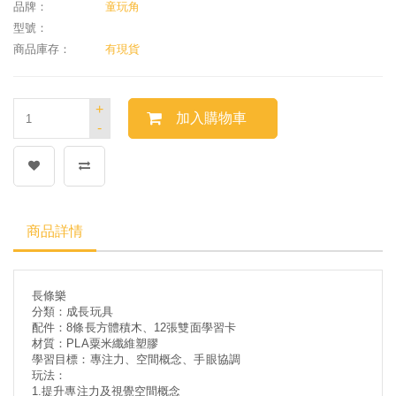
品牌：
童玩角
型號：
商品庫存：
有現貨
+
加入購物車
-
商品詳情
長條樂
分類：成長玩具
配件：8條長方體積木、12張雙面學習卡
材質：
PLA粟米纖維塑膠
學習目標：專注力、空間概念、手眼協調
玩法：
1.提升專注力及視覺空間概念