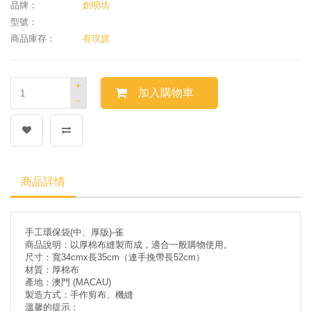
品牌：
創明坊
型號：
商品庫存：
有現貨
+
加入購物車
-
商品詳情
手工環保袋(中、厚版)-雀
商品說明：以厚棉布縫製而成，適合一般購物使用。
尺寸：寬34cmx長35cm（連手挽帶長52cm）
材質：厚棉布
產地：澳門 (MACAU)
製造方式：手作剪布、機縫
溫馨的提示：