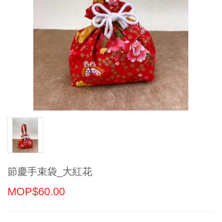
節慶手束袋_大紅花
MOP$60.00