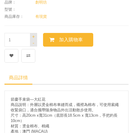
品牌：
創明坊
型號：
商品庫存：
有現貨
+
加入購物車
-
商品詳情
節慶手束袋—大紅花
商品說明：外層以燙金棉布車縫而成，襯裡為棉布，可使用索繩
收緊袋口，適合攜帶隨身物品外出活動散步使用。
尺寸：高20cm x寬31cm（底部長18.5cm x 寬13cm，手把約長
10cm）
材質：燙金棉布、棉繩
產地：澳門 (MACAU)