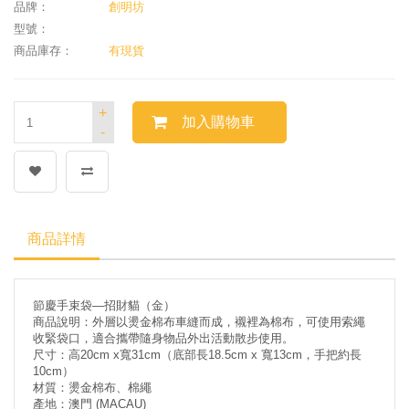
品牌：
創明坊
型號：
商品庫存：
有現貨
+
加入購物車
-
商品詳情
節慶手束袋—招財貓（金）
商品說明：外層以燙金棉布車縫而成，襯裡為棉布，可使用索繩
收緊袋口，適合攜帶隨身物品外出活動散步使用。
尺寸：高20cm x寬31cm（底部長18.5cm x 寬13cm，手把約長
10cm）
材質：燙金棉布、棉繩
產地：澳門 (MACAU)