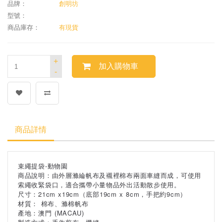
品牌：
創明坊
型號：
商品庫存：
有現貨
+
加入購物車
-
商品詳情
束繩提袋-動物園
商品說明：由外層滌綸帆布及襯裡棉布兩面車縫而成，可使用
索繩收緊袋口，適合攜帶小量物品外出活動散步使用。
尺寸：21cm x19cm（底部19cm x 8cm，手把約9cm）
材質： 棉布、滌棉帆布
產地：澳門 (MACAU)