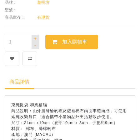
品牌：
創明坊
型號：
商品庫存：
有現貨
+
加入購物車
-
商品詳情
束繩提袋-和風貓貓
商品說明：由外層滌綸帆布及襯裡棉布兩面車縫而成，可使用
索繩收緊袋口，適合攜帶小量物品外出活動散步使用。
尺寸：21cm x19cm（底部19cm x 8cm，手把約9cm）
材質： 棉布、滌棉帆布
產地：澳門 (MACAU)