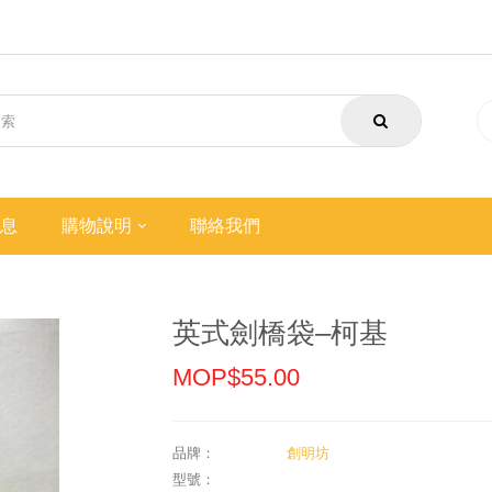
息
購物說明
聯絡我們
英式劍橋袋–柯基
MOP$55.00
品牌：
創明坊
型號：