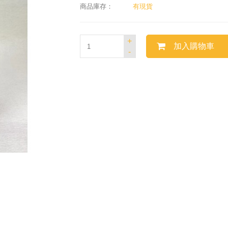
商品庫存：
有現貨
+
加入購物車
-