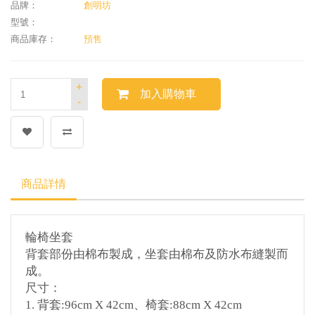
品牌：
創明坊
型號：
商品庫存：
預售
+
加入購物車
-
商品詳情
輪椅坐套
背套部份由棉布製成，坐套由棉布及防水布縫製而
成。
尺寸：
1.
背套
:96cm X 42cm
、椅套
:88cm X 42cm