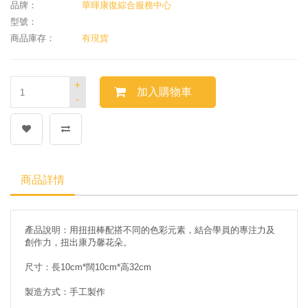
品牌：
華暉康復綜合服務中心
型號：
商品庫存：
有現貨
+
加入購物車
-
商品詳情
產品說明：用扭扭棒配搭不同的色彩元素，結合學員的專注力及
創作力，扭出康乃馨花朵。
尺寸：長10cm*闊10cm*高32cm
製造方式：手工製作