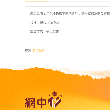
產品說明：用毛冷鈎織不同的設計，適合家居及辦公室擺
尺寸：闊
4cm*
高
4cm
製造方式：手工製作
標籤
農曆新年