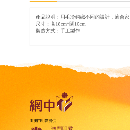
產品說明：用毛冷
鈎織不同的設計，適合家
尺寸：高
18cm*
闊
10cm
製造方式：手工製作
由澳門明愛提供