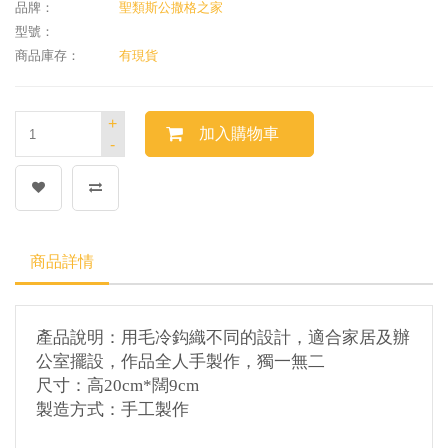
品牌：
聖類斯公撒格之家
型號：
商品庫存：
有現貨
+
加入購物車
-
商品詳情
產品說明：用毛冷
鈎織不同的設計，適合家居及辦
公室擺設，作品全人手製作，獨一無二
尺寸：高
20cm*
闊
9cm
製造方式：手工製作