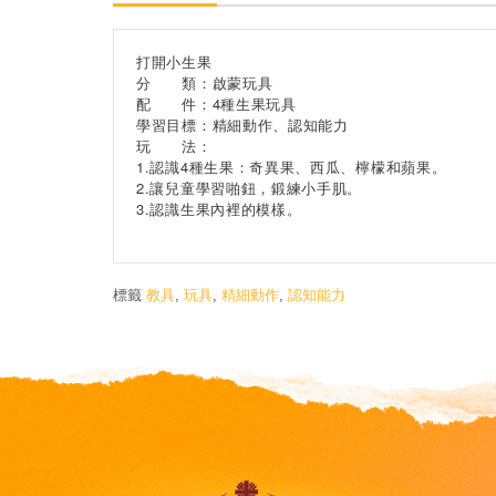
打開小生果
分 類：啟蒙玩具
配 件：4種生果玩具
學習目標：精細動作、認知能力
玩 法：
1.認識4種生果：奇異果、西瓜、檸檬和蘋果。
2.讓兒童學習啪鈕，鍛練小手肌。
3.認識生果內裡的模樣。
標籤
教具
,
玩具
,
精細動作
,
認知能力