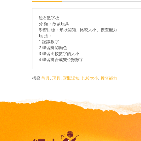
磁石數字板
分 類：啟蒙玩具
學習目標：形狀認知、比較大小、搜查能力
玩 法：
1.認識數字
2.學習辨認顏色
3.學習比較數字的大小
4.學習拼合成雙位數數字
標籤
教具
,
玩具
,
形狀認知
,
比較大小
,
搜查能力