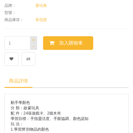
品牌：
童玩角
型號：
商品庫存：
有現貨
+
加入購物車
-
商品詳情
動手學顏色
分 類：啟蒙玩具
配 件：24張遊戲卡、2個木夾
學習目標：手指靈活度、手眼協調、顏色認知
玩 法：
1.學習辨別物品的顏色