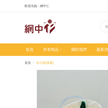
歡迎光臨 - 網中仁
首頁
所有商品
關於我們
最新消
首頁
向日葵(限量)