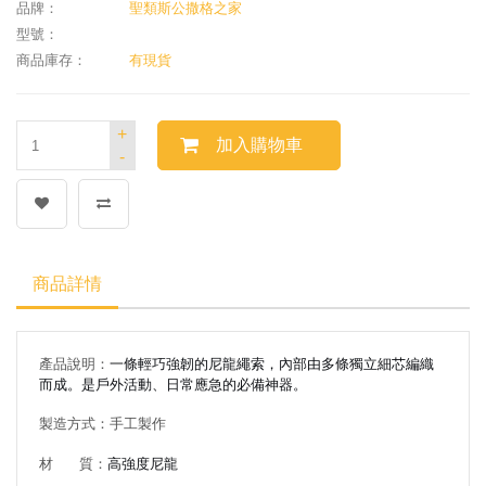
品牌：
聖類斯公撒格之家
型號：
商品庫存：
有現貨
+
加入購物車
-
商品詳情
產品說明：
一條輕巧強韌的尼龍繩索，內部由多條獨立細芯編織
而成。是戶外活動、日常應急的必備神器。
製造方式：手工製作
材 質
：
高強度尼龍