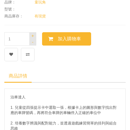
品牌：
童玩角
型號：
商品庫存：
有現貨
+
加入購物車
-
商品詳情
泊車達人
1. 兒童從四張提示卡中選取一張，根據卡上的圖形與數字找出對
應的車牌號碼，再將符合車牌的車輛停入正確的車位中
2. 培養數字辨識與配對能力，並透過遊戲練習簡單的排列與組合
思維