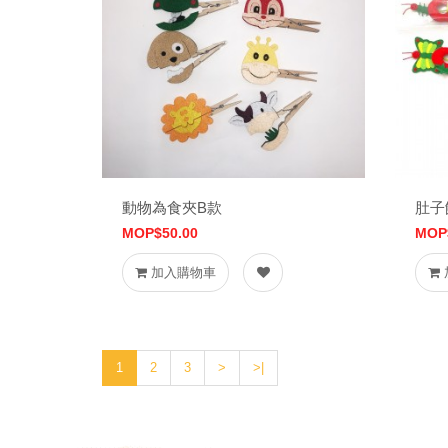
動物為食夾B款
肚子
MOP$50.00
MOP
加入購物車
1
2
3
>
>|